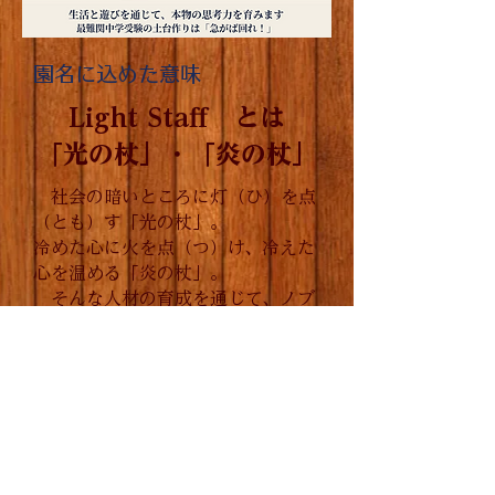
園名に込めた意味
Light Staff とは
​「光の杖」・「炎の杖」
社会の暗いところに灯（ひ）を点
（とも）す「光の杖」。
冷めた心に火を点（つ）け、冷えた
心を温める「炎の杖」。
そんな人材の育成を通じて、ノブ
レス・オブリージュの実現を目指し
ています。
幼学舎トップへ戻る
ページの先頭に戻る