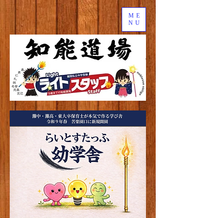
ME
NU