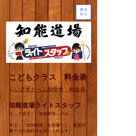
ME
NU
こどもクラス 料金表
らいとすたっふ幼学舎 料金表
​知能道場ライトスタッフ
​１・２歳児：「知能開発」のみ。
​年少：「知能開発」を必修とし、教室判
断でその他科目も取り入れます。